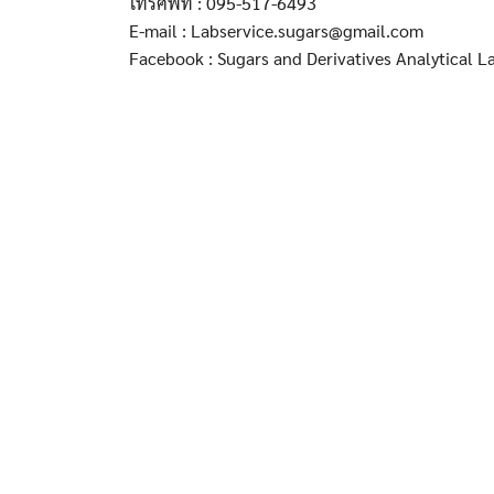
โทรศัพท์ : 095-517-6493
E-mail : Labservice.sugars@gmail.com
Facebook : Sugars and Derivatives Analytical L