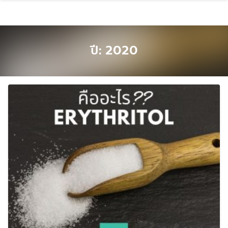
Skip
to
content
ปี:
2020