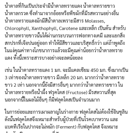
น้ำตาลที่กินเป็นประจำมีน้ำตาลทรายแดง น้ำตาลทรายขาว
น้ำตาลกรวด ซึ่งทำมาจากอ้อยหรือพืชผักที่มีรสหวานอย่างอื่น
น้ำตาลทรายแดงมักมีสีน้ำตาลเพราะมีสาร Molasses,
Chlorophyll, Xanthophyll, Carotene และเหล็ก เป็นต้น สำหรับ
น้ำตาลทรายขาวนั้นได้ผ่านกระบวนการฟอกทางเคมี และแยกสิ่ง
สกปรกที่เจือปนอยู่ออก ทำให้มีสีขาวและบริสุทธิ์กว่า แต่ถ้าพูดถึง
ในแง่คุณค่าทางโภชนาการแล้วจะมีคุณค่าน้อยกว่าน้ำตาลทราย
แดง ทั้งนี้เพราะสารบางอย่างจะลดน้อยลง
เช่น ในน้ำตาลทรายแดง 1 มก. จะมีแคลเซียม 450 มก. ซึ่งมากเป็น
3 เท่าของน้ำตาลทรายขาว มีเหล็ก 20 มก. มากกว่าน้ำตาลทราย
ขาว 2 เท่า นอกจากนี้ยังมีสารอื่นๆ มากกว่าน้ำตาลทรายขาว ใน
น้ำตาลทรายหรือน้ำผึ้ง ฟรุคโตส (Fructose) มีรสหวานที่สุด
นอกจากนี้ในผลไม้อื่นๆ ก็มีฟลุคโตสเป็นจำนวนมาก
Search
ในการย่อยและการเผาผลาญในร่างกาย ฟลุคโตสไม่ต้องใช้อินซูลิน
Search
for:
ดังนั้นฟลุคโตสจึงเหมาะสำหรับผู้ป่วยที่เป็นโรคเบาหวาน และ
แบคทีเรียในปากจะไม่หมัก (Ferment) กับฟลุคโตส จึงเหมาะ