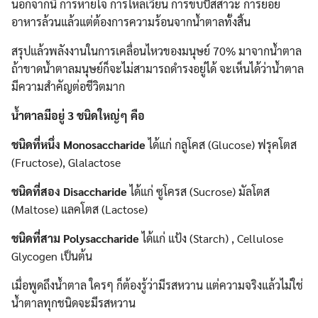
นอกจากนี้ การหายใจ การไหลเวียน การขับปัสสาวะ การย่อย
อาหารล้วนแล้วแต่ต้องการความร้อนจากน้ำตาลทั้งสิ้น
สรุปแล้วพลังงานในการเคลื่อนไหวของมนุษย์ 70% มาจากน้ำตาล
ถ้าขาดน้ำตาลมนุษย์ก็จะไม่สามารถดำรงอยู่ได้ จะเห็นได้ว่าน้ำตาล
มีความสำคัญต่อชีวิตมาก
น้ำตาลมีอยู่ 3 ชนิดใหญ่ๆ คือ
ชนิดที่หนึ่ง Monosaccharide
ได้แก่ กลูโคส (Glucose) ฟรุคโตส
(Fructose), Glalactose
ชนิดที่สอง Disaccharide
ได้แก่ ซูโครส (Sucrose) มัลโตส
(Maltose) แลคโตส (Lactose)
ชนิดที่สาม Polysaccharide
ได้แก่ แป้ง (Starch) , Cellulose
Glycogen เป็นต้น
เมื่อพูดถึงน้ำตาล ใครๆ ก็ต้องรู้ว่ามีรสหวาน แต่ความจริงแล้วไม่ใช่
น้ำตาลทุกชนิดจะมีรสหวาน