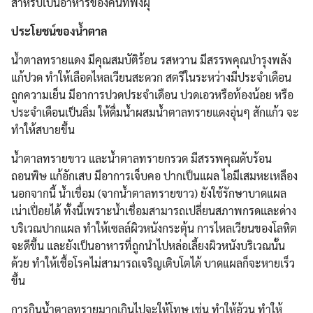
สำหรับเป็นอาหารของคนที่ฟังผุ
ประโยชน์ของน้ำตาล
น้ำตาลทรายแดง มีคุณสมบัติร้อน รสหวาน มีสรรพคุณบำรุงพลัง
แก้ปวด ทำให้เลือดไหลเวียนสะดวก สตรีในระหว่างมีประจำเดือน
ถูกความเย็น มีอาการปวดประจำเดือน ปวดเอวหรือท้องน้อย หรือ
ประจำเดือนเป็นลิ่ม ให้ดื่มน้ำผสมน้ำตาลทรายแดงอุ่นๆ สักแก้ว จะ
ทำให้สบายขึ้น
น้ำตาลทรายขาว และน้ำตาลทรายกรวด มีสรรพคุณดับร้อน
ถอนพิษ แก้อักเสบ มีอาการเจ็บคอ ปากเป็นแผล ไอมีเสมหะเหลือง
นอกจากนี้ น้ำเชื่อม (จากน้ำตาลทรายขาว) ยังใช้รักษาบาดแผล
เน่าเปื่อยได้ ทั้งนี้เพราะน้ำเชื่อมสามารถเปลี่ยนสภาพกรดและด่าง
บริเวณปากแผล ทำให้เซลล์ผิวหนังกระตุ้น การไหลเวียนของโลหิต
จะดีขึ้น และยังเป็นอาหารที่ถูกนำไปหล่อเลี้ยงผิวหนังบริเวณนั้น
ด้วย ทำให้เชื้อโรคไม่สามารถเจริญเติบโตได้ บาดแผลก็จะหายเร็ว
ขึ้น
การกินน้ำตาลทรายมากเกินไปจะให้โทษ เช่น ทำให้อ้วน ทำให้