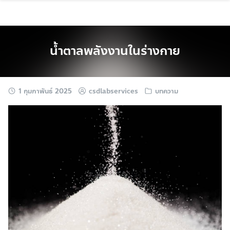
Skip
to
content
น้ำตาลพลังงานในร่างกาย
1 กุมภาพันธ์ 2025
csdlabservices
บทความ