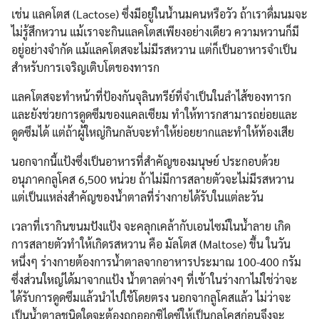
เช่น แลคโตส (Lactose) ซึ่งมีอยู่ในน้ำนมคนหรือวัว ถ้าเราดื่มนมจะ
ไม่รู้สึกหวาน แม้เราจะกินแลคโตสเพียงอย่างเดียว ความหวานก็มี
อยู่อย่างจำกัด แม้แลคโตสจะไม่มีรสหวาน แต่ก็เป็นอาหารจำเป็น
สำหรับการเจริญเติบโตของทารก
แลคโตสจะทำหน้าที่ป้องกันจุลินทรีย์ที่จำเป็นในลำไส้ของทารก
และยังช่วยการดูดซึมของแคลเซียม ทำให้ทารกสามารถย่อยและ
ดูดซึมได้ แต่ถ้าผู้ใหญ่กินกลับจะทำให้ย่อยยากและทำให้ท้องเสีย
นอกจากนี้แป้งซึ่งเป็นอาหารที่สำคัญของมนุษย์ ประกอบด้วย
อนุภาคกลูโคส 6,500 หน่วย ถ้าไม่มีการสลายตัวจะไม่มีรสหวาน
แต่เป็นแหล่งสำคัญของน้ำตาลที่ร่างกายได้รับในแต่ละวัน
เวลาที่เรากินขนมปังแป้ง จะคลุกเคล้ากับเอนไซม์ในน้ำลาย เกิด
การสลายตัวทำให้เกิดรสหวาน คือ มัลโตส (Maltose) ขึ้น ในวัน
หนึ่งๆ ร่างกายต้องการน้ำตาลจากอาหารประมาณ 100-400 กรัม
ซึ่งส่วนใหญ่ได้มาจากแป้ง น้ำตาลต่างๆ ที่เข้าในร่างกาไม่ใช่ว่าจะ
ได้รับการดูดซึมแล้วนำไปใช้โดยตรง นอกจากลูโคสแล้ว ไม่ว่าจะ
เป็นน้ำตาลชนิดใดจะต้องถูกออกซิไดซ์ให้เป็นกลุโคสก่อนจึงจะ