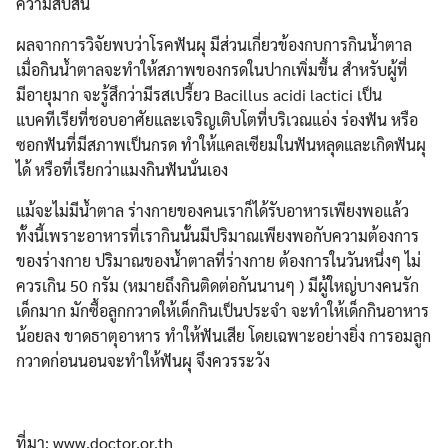
ความสับสน
ผลจากการวิจัยพบว่าโรคฟันผุ มีส่วนเกี่ยวข้องกบการกินน้ำตาล
เมื่อกินน้ำตาลจะทำให้สภาพของกรดในปากเพิ่มขึ้น สำหรับผู้ที่
มีอายุมาก จะรู้สึกว่ามีรสเปรี้ยว Bacillus acidi lactici เป็น
แบคทีเรียที่ชอบอาศัยและเจริญเติบโตที่บริเวณแอ่ง ร่องฟัน หรือ
ซอกฟันที่มีสภาพเป็นกรด ทำให้แคลเซียมในฟันหลุดและเกิดฟันผุ
ได้ หรือที่เรียกว่าแมงกินฟันนั่นเอง
แม้จะไม่มีน้ำตาล ร่างกายของคนเราก็ได้รับอาหารเพียงพอแล้ว
ทั้งนี้เพราะอาหารที่เรากินนั้นมีปริมาณเพียงพอกับความต้องการ
ของร่างกาย ปริมาณของน้ำตาลที่ร่างกาย ต้องการในวันหนึ่งๆ ไม่
ควรเกิน 50 กรัม (หมายถึงกินติดต่อกันนานๆ ) มีผู้ใหญ่บางคนรัก
เด็กมาก มักซื้อลูกกวาดให้เด็กกินเป็นประจำ จะทำให้เด็กกินอาหาร
น้อยลง ขาดธาตุอาหาร ทำให้ฟันเสีย โดยเฉพาะอย่างยิ่ง การอมลูก
กวาดก่อนนอนจะทำให้ฟันผุ จึงควรระวัง
ที่มา: www.doctor.or.th