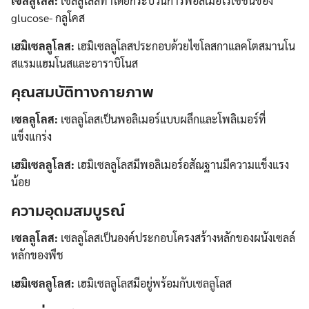
เซลลูโลส:
เซลลูโลสทำโดยกระบวนการพอลิเมอไรเซชันของ
glucose- กลูโคส
เฮมิเซลลูโลส:
เฮมิเซลลูโลสประกอบด้วยไซโลสกาแลคโตสมานโน
สแรมแฮมโนสและอาราบิโนส
คุณสมบัติทางกายภาพ
เซลลูโลส:
เซลลูโลสเป็นพอลิเมอร์แบบผลึกและโพลิเมอร์ที่
แข็งแกร่ง
เฮมิเซลลูโลส:
เฮมิเซลลูโลสมีพอลิเมอร์อสัณฐานมีความแข็งแรง
น้อย
ความอุดมสมบูรณ์
เซลลูโลส:
เซลลูโลสเป็นองค์ประกอบโครงสร้างหลักของผนังเซลล์
หลักของพืช
เฮมิเซลลูโลส:
เฮมิเซลลูโลสมีอยู่พร้อมกับเซลลูโลส