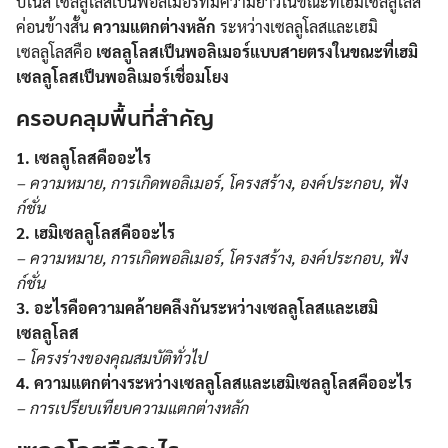
บิโนส เซลลูโลสเป็นพอลิเมอร์ที่มีความยาวในขณะที่เฮมิเซลลูโลส
ค่อนข้างสั้น
ความแตกต่างหลัก
ระหว่างเซลลูโลสและเฮมิ
เซลลูโลสคือ
เซลลูโลสเป็นพอลิเมอร์แบบสายตรงในขณะที่เฮมิ
เซลลูโลสเป็นพอลิเมอร์เชื่อมโยง
ครอบคลุมพื้นที่สำคัญ
1. เซลลูโลสคืออะไร
– ความหมาย, การเกิดพอลิเมอร์, โครงสร้าง, องค์ประกอบ, ฟัง
ก์ชั่น
2. เฮมิเซลลูโลสคืออะไร
– ความหมาย, การเกิดพอลิเมอร์, โครงสร้าง, องค์ประกอบ, ฟัง
ก์ชั่น
3. อะไรคือความคล้ายคลึงกันระหว่างเซลลูโลสและเฮมิ
เซลลูโลส
– โครงร่างของคุณสมบัติทั่วไป
4. ความแตกต่างระหว่างเซลลูโลสและเฮมิเซลลูโลสคืออะไร
– การเปรียบเทียบความแตกต่างหลัก