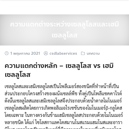
Skip
to
content
ความแตกต่างระหว่างเซลลูโลสและเฮมิ
เซลลูโลส
1 พฤษภาคม 2021
csdlabservices
บทความ
ความแตกต่างหลัก – เซลลูโลส vs เฮมิ
เซลลูโลส
เซลลูโลสและเฮมิเซลลูโลสเป็นโพลีเมอร์สองชนิดที่ทำหน้าที่เป็น
ส่วนประกอบโครงสร้างของผนังเซลล์พืช ทั้งคู่เป็นโพลีแซคคาไรด์
ดังนั้นเซลลูโลสและเฮมิเซลลูโลสจึงประกอบด้วยน้ำตาลโมโนเมอร์
เซลลูโลสผลิตโดยการเกิดพอลิเมอไรเซชันของโมโนเมอร์β-กลูโคส
โดยเฉพาะ ในทางตรงกันข้ามเฮมิเซลลูโลสประกอบด้วยโมโนเมอร์
หลายชนิด ได้แก่ ไซโลสกาแลคโตสมานโนสแรมแฮมโนสและอารา