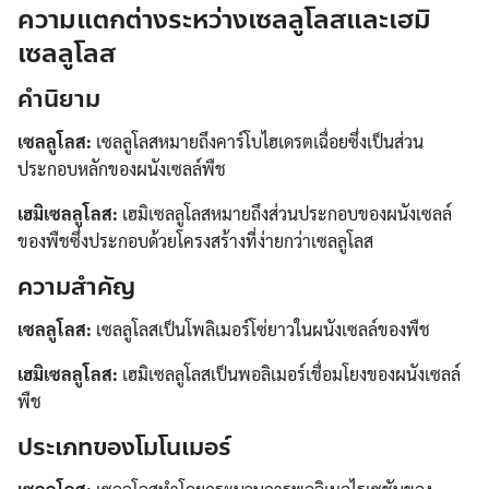
ความแตกต่างระหว่างเซลลูโลสและเฮมิ
เซลลูโลส
คำนิยาม
เซลลูโลส:
เซลลูโลสหมายถึงคาร์โบไฮเดรตเฉื่อยซึ่งเป็นส่วน
ประกอบหลักของผนังเซลล์พืช
เฮมิเซลลูโลส:
เฮมิเซลลูโลสหมายถึงส่วนประกอบของผนังเซลล์
ของพืชซึ่งประกอบด้วยโครงสร้างที่ง่ายกว่าเซลลูโลส
ความสำคัญ
Search
เซลลูโลส:
เซลลูโลสเป็นโพลิเมอร์โซ่ยาวในผนังเซลล์ของพืช
Search
for:
เฮมิเซลลูโลส:
เฮมิเซลลูโลสเป็นพอลิเมอร์เชื่อมโยงของผนังเซลล์
พืช
ประเภทของโมโนเมอร์