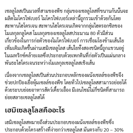
เซลลูโลสเป็นมวลที่สามของพืช กลุ่มของเซลลูโลสที่ขนานกันนั้นจะ
ผลิตไมโครไฟเบอร์ ไมโครไฟเบอร์เหล่านี้ถูกรวมเข้าด้วยกันโดย
สะพานไฮโดรเจน สะพานไฮโดรเจนเกิดจากกลุ่มไฮดรอกซิลของ
โมเลกุลกลูโคส โมเลกุลของเซลลูโลสประมาณ 80 ตัวมีส่วน
เกี่ยวข้องในการก่อตัวของไมโครไฟเบอร์ การเชื่อมโยงข้ามเส้นใย
เพิ่มเติมเกิดขึ้นผ่านเฮมิเซลลูโลส เส้นใยทั้งสองชนิดนี้ถูกแขวนอยู่
ในเมทริกซ์คล้ายเจลซึ่งประกอบด้วยเพกตินที่ก่อตัวเป็นแผ่นกลาง
พันธะไฮโดรเจนระหว่างโมเลกุลเซลลูโลสเชิงเส้น
เนื่องจากเซลลูโลสเป็นส่วนประกอบหลักของผนังเซลล์ของพืชจึง
ช่วยปกป้องเยื่อหุ้มเซลล์ของพืช โดยทั่วไปเซลลูโลสสามารถย่อยได้
ด้วยระบบย่อยอาหารสัตว์เคี้ยวเอื้อง มีเอนไซม์ไม่กี่ชนิดที่สามารถ
ย่อยสลายเซลลูโลสได้
เฮมิเซลลูโลสคืออะไร
เฮมิเซลลูโลสหมายถึงส่วนประกอบของผนังเซลล์ของพืชซึ่ง
ประกอบด้วยโครงสร้างที่ง่ายกว่าเซลลูโลส มันตรงกับ 20 – 30%