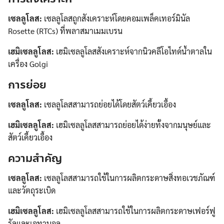
เซลลูโลส:
เซลลูโลสถูกสังเคราะห์โดยคอมเพล็คเทอร์มินัล
Rosette (RTCs) ที่พลาสมาเมมเบรน
เฮมิเซลลูโลส:
เฮมิเซลลูโลสสังเคราะห์จากนิวคลีโอไทด์น้ำตาลใน
เครื่อง Golgi
การย่อย
เซลลูโลส:
เซลลูโลสสามารถย่อยได้โดยสัตว์เคี้ยวเอื้อง
เฮมิเซลลูโลส:
เฮมิเซลลูโลสสามารถย่อยได้ง่ายทั้งจากมนุษย์และ
สัตว์เคี้ยวเอื้อง
ความสำคัญ
เซลลูโลส:
เซลลูโลสสามารถใช้ในการผลิตกระดาษสิ่งทอเวชภัณฑ์
และวัตถุระเบิด
เฮมิเซลลูโลส:
เฮมิเซลลูโลสสามารถใช้ในการผลิตกระดาษเฟอร์ฟู
รัลและเอทานอล