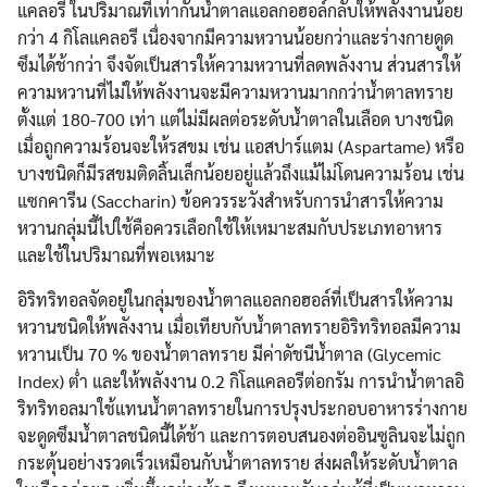
แคลอรี ในปริมาณที่เท่ากันน้ำตาลแอลกอฮอล์กลับให้พลังงานน้อย
กว่า 4 กิโลแคลอรี เนื่องจากมีความหวานน้อยกว่าและร่างกายดูด
ซึมได้ช้ากว่า จึงจัดเป็นสารให้ความหวานที่ลดพลังงาน ส่วนสารให้
ความหวานที่ไม่ให้พลังงานจะมีความหวานมากกว่าน้ำตาลทราย
ตั้งแต่ 180-700 เท่า แต่ไม่มีผลต่อระดับน้ำตาลในเลือด บางชนิด
เมื่อถูกความร้อนจะให้รสขม เช่น แอสปาร์แตม (Aspartame) หรือ
บางชนิดก็มีรสขมติดลิ้นเล็กน้อยอยู่แล้วถึงแม้ไม่โดนความร้อน เช่น
แซกคารีน (Saccharin) ข้อควรระวังสำหรับการนำสารให้ความ
หวานกลุ่มนี้ไปใช้คือควรเลือกใช้ให้เหมาะสมกับประเภทอาหาร
และใช้ในปริมาณที่พอเหมาะ
อิริทริทอลจัดอยู่ในกลุ่มของน้ำตาลแอลกอฮอล์ที่เป็นสารให้ความ
หวานชนิดให้พลังงาน เมื่อเทียบกับน้ำตาลทรายอิริทริทอลมีความ
หวานเป็น 70 % ของน้ำตาลทราย มีค่าดัชนีน้ำตาล (Glycemic
Index) ต่ำ และให้พลังงาน 0.2 กิโลแคลอรีต่อกรัม การนำน้ำตาลอิ
ริทริทอลมาใช้แทนน้ำตาลทรายในการปรุงประกอบอาหารร่างกาย
จะดูดซึมน้ำตาลชนิดนี้ได้ช้า และการตอบสนองต่ออินซูลินจะไม่ถูก
กระตุ้นอย่างรวดเร็วเหมือนกับน้ำตาลทราย ส่งผลให้ระดับน้ำตาล