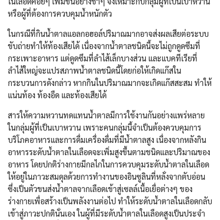
ในเลือดค่อยๆ เพิ่มขึ้นอย่างช้าๆ จึงเหมาะกับกลุ่มผู้ที่เป็นเบาหวาน
หรือผู้ที่ต้องการควบคุมน้ำหนักตัว
ในกรณีที่กินน้ำตาลแอลกอฮอล์ปริมาณมากอาจส่งผลเสียต่อระบบ
ขับถ่ายทำให้ท้องเสียได้ เนื่องจากน้ำตาลชนิดนี้จะไม่ถูกดูดซึมที่
กระเพาะอาหาร แต่ดูดซึมที่ลำไส้เล็กบางส่วน และแบคทีเรียที่
ลำไส้ใหญ่จะแปรสภาพน้ำตาลชนิดนี้โดยก่อให้เกิดแก๊สใน
กระบวนการดังกล่าว หากกินในปริมาณมากจะเกิดแก๊สสะสม ทำให้
แน่นท้อง ท้องอืด และท้องเสียได้
สารให้ความหวานทดแทนน้ำตาลมีการใช้งานกันอย่างแพร่หลาย
ในกลุ่มผู้ที่เป็นเบาหวาน เพราะคนกลุ่มนี้จำเป็นต้องควบคุมการ
บริโภคอาหารและการดื่มเครื่องดื่มที่มีน้ำตาลสูง เนื่องจากหลังกิน
อาหารระดับน้ำตาลในเลือดจะเพิ่มสูงขึ้นตามชนิดและปริมาณของ
อาหาร โดยปกติร่างกายมีกลไกในการควบคุมระดับน้ำตาลในเลือด
ให้อยู่ในภาวะสมดุลด้วยการทำงานของอินซูลินที่หลั่งจากตับอ่อน
ซึ่งเป็นตัวขนส่งน้ำตาลจากเลือดเข้าสู่เซลล์เนื้อเยื่อต่างๆ ของ
ร่างกายเพื่อสร้างเป็นพลังงานต่อไป ทำให้ระดับน้ำตาลในเลือดกลับ
Search
เข้าสู่ภาวะปกตินั่นเอง ในผู้ที่มีระดับน้ำตาลในเลือดสูงเป็นประจำ
Search
for: