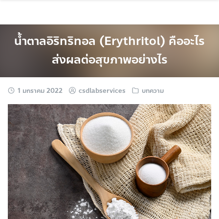
Skip
to
content
น้ำตาลอิริทริทอล (Erythritol) คืออะไร
ส่งผลต่อสุขภาพอย่างไร
1 มกราคม 2022
csdlabservices
บทความ