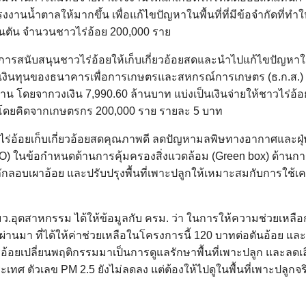
งงานน้ำตาลให้มากขึ้น เพื่อแก้ไขปัญหาในพื้นที่ที่มีข้อจำกัดที่ทำใ
นตัน จำนวนชาวไร่อ้อย 200,000 ราย
Search
Search
สนับสนุนชาวไร่อ้อยให้เก็บเกี่ยวอ้อยสดและนำไปแก้ไขปัญหาในพื้
for:
่งเงินทุนของธนาคารเพื่อการเกษตรและสหกรณ์การเกษตร (ธ.ก.ส.) 
น โดยจากวงเงิน 7,990.60 ล้านบาท แบ่งเป็นเงินจ่ายให้ชาวไร่อ้อ
ท โดยคิดจากเกษตรกร 200,000 ราย รายละ 5 บาท
วไร่อ้อยเก็บเกี่ยวอ้อยสดคุณภาพดี ลดปัญหามลพิษทางอากาศและฝุ่
) ในข้อกำหนดด้านการคุ้มครองสิ่งแวดล้อม (Green box) ด้าน
ารลักลอบเผาอ้อย และปรับปรุงพื้นที่เพาะปลูกให้เหมาะสมกับการใช้เค
รมว.อุตสาหกรรม ได้ให้ข้อมูลกับ ครม. ว่า ในการให้ความช่วยเหลือ
ี่ผ่านมา ที่ได้ให้ค่าช่วยเหลือในโครงการนี้ 120 บาทต่อตันอ้อย แ
่อ้อยเปลี่ยนพฤติกรรมมาเป็นการดูแลรักษาพื้นที่เพาะปลูก และลด
ศ ตัวเลข PM 2.5 ยังไม่ลดลง แต่ต้องให้ไปดูในพื้นที่เพาะปลูกจริ