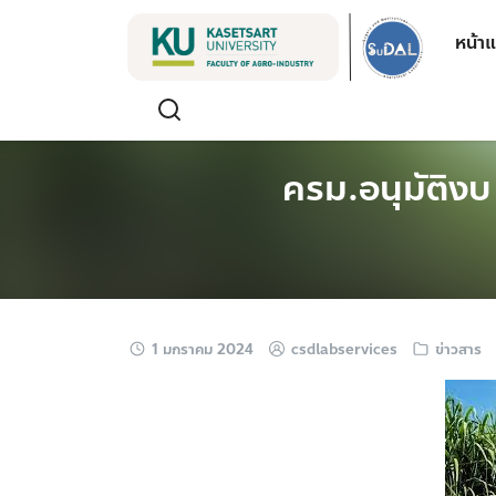
Skip
หน้า
to
content
ครม.อนุมัติงบ 
1 มกราคม 2024
csdlabservices
ข่าวสาร