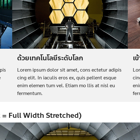
ด้วยเทคโนโลยีระดับโลก
เข
pis
Lorem ipsum dolor sit amet, cons ectetur adipis
Lor
e
cing elit. In iaculis eros ex, quis pellent esque
cin
enim elemen tum vel. Etiam mo llis at nisl eu
eni
fermentum.
fe
t = Full Width Stretched)